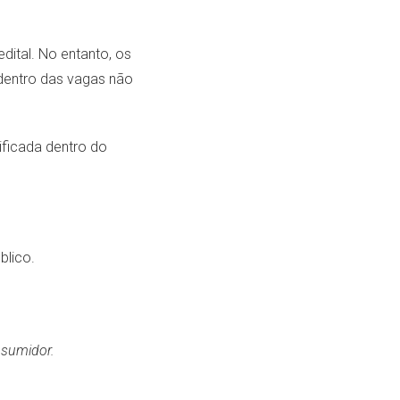
dital. No entanto, os
dentro das vagas não
ificada dentro do
blico.
onsumidor.