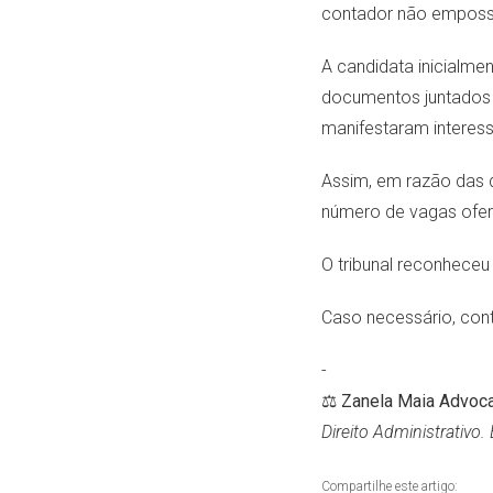
contador não emposs
A candidata inicialme
documentos juntados 
manifestaram interes
Assim, em razão das d
número de vagas ofe
O tribunal reconheceu
Caso necessário, con
-
⚖️
Zanela Maia Advoca
Direito Administrativo.
Compartilhe este artigo: