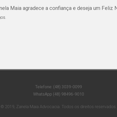
nela Maia agradece a confiança e deseja um Feliz N
gos.
Telefone: (48) 3039-0099
WhatsApp (48) 98496-9010
© 2019, Zanela Maia Advocacia. Todos os direitos reservados.