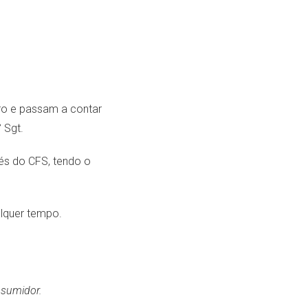
ro e passam a contar
 Sgt.
és do CFS, tendo o
alquer tempo.
onsumidor.