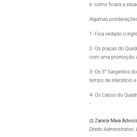
é: como ficará a si
Algumas ponderações
1- Fica vedado o ing
2- Os praças do Quad
com uma promoção a 2
3- Os 3° Sargentos do
tempo de interstício e
4- Os Cabos do Quadro
-
⚖️
Zanela Maia Advoca
Direito Administrativo.